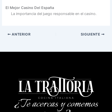
El Mejor Casino Del España
La importancia del juego responsable en el casino.
ANTERIOR
SIGUIENTE
¿Te acercas y comemos