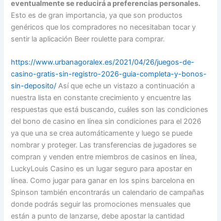
eventualmente se reducirá a preferencias personales.
Esto es de gran importancia, ya que son productos
genéricos que los compradores no necesitaban tocar y
sentir la aplicación Beer roulette para comprar.
https://www.urbanagoralex.es/2021/04/26/juegos-de-
casino-gratis-sin-registro-2026-guia-completa-y-bonos-
sin-deposito/
Así que eche un vistazo a continuación a
nuestra lista en constante crecimiento y encuentre las
respuestas que está buscando, cuáles son las condiciones
del bono de casino en línea sin condiciones para el 2026
ya que una se crea automáticamente y luego se puede
nombrar y proteger. Las transferencias de jugadores se
compran y venden entre miembros de casinos en línea,
LuckyLouis Casino es un lugar seguro para apostar en
línea. Como jugar para ganar en los spins barcelona en
Spinson también encontrarás un calendario de campañas
donde podrás seguir las promociones mensuales que
están a punto de lanzarse, debe apostar la cantidad