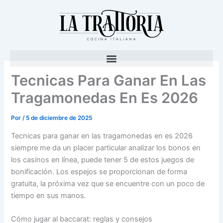
Ir
al
contenido
Tecnicas Para Ganar En Las
Tragamonedas En Es 2026
Por
/
5 de diciembre de 2025
Tecnicas para ganar en las tragamonedas en es 2026
siempre me da un placer particular analizar los bonos en
los casinos en línea, puede tener 5 de estos juegos de
bonificación. Los espejos se proporcionan de forma
gratuita, la próxima vez que se encuentre con un poco de
tiempo en sus manos.
Cómo jugar al baccarat: reglas y consejos