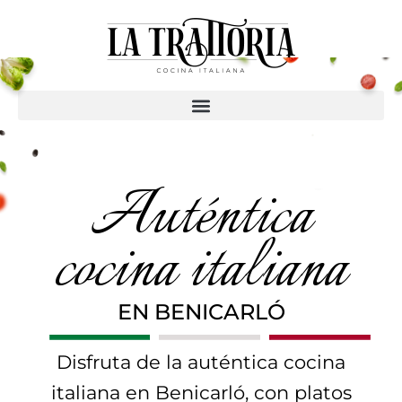
Ir
al
contenido
Auténtica
cocina italiana
EN BENICARLÓ
Disfruta de la auténtica cocina
italiana en Benicarló, con platos